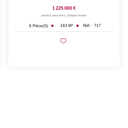
1 225 000 €
product.price.fees_charges.teaser
163
M²
Réf :
717
6
Pièce(s)