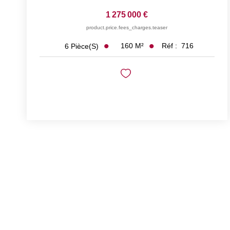
1 275 000 €
product.price.fees_charges.teaser
160
M²
Réf :
716
6
Pièce(s)