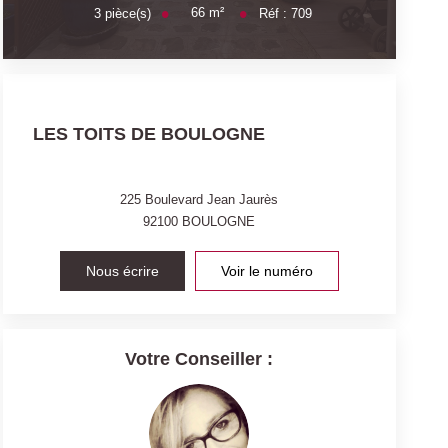
66
m²
3
pièce(s)
Réf :
709
LES TOITS DE BOULOGNE
225 Boulevard Jean Jaurès
92100
BOULOGNE
Nous écrire
Voir le numéro
Votre Conseiller :