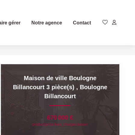
aire gérer
Notre agence
Contact
Maison de ville Boulogne
Billancourt 3 pièce(s)
,
Boulogne
Billancourt
670 000 €
product.price.fees_charges.teaser