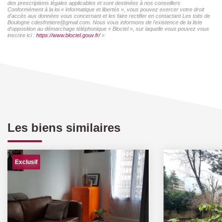
des prescriptions légales applicables et sont destinées à nos conseillers
Conformément à la loi « informatique et libertés », vous pouvez exercer votre droit
d'accès aux données vous concernant et les faire rectifier en contactant Les toits de
Boulogne cdesfretiere@gmail.com. Nous vous informons de l'existence de la liste
d'opposition au démarchage téléphonique « Bloctel », sur laquelle vous pouvez vous
inscrire ici :
https://www.bloctel.gouv.fr/
»
Les biens similaires
Exclusif