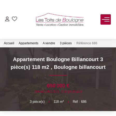
ACHETER
LOUER
Accueil
Appartements
A vendre
3 pièces
Référence 686
VENDRE
Appartement Boulogne Billancourt 3
pièce(s) 118 m2
,
Boulogne billancourt
Estimer
Biens Vendus
650 000 €
product.price.fees_charges.teaser
FAIRE GÉRER
3
pièce(s)
•
118
m²
•
Réf : 686
NOTRE AGENCE