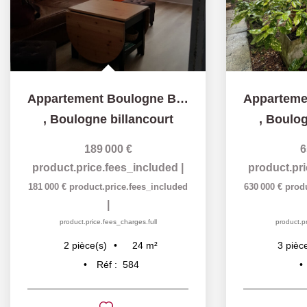
Appartement Boulogne Billancourt 2 pièce(s) 23.89 m2
,
Boulogne billancourt
,
Boulog
189 000 €
6
product.price.fees_included
|
product.pr
181 000 €
product.price.fees_included
630 000 €
prod
|
product.price.fees_charges.full
product.pr
24
m²
2
pièce(s)
3
pièc
Réf :
584