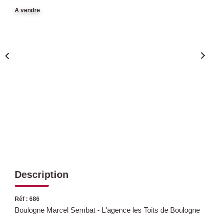
A vendre
Qui Sommes Nous
Nous Rejoindre
Nos Actualités
Avis Clients
CONTACT
Description
Réf : 686
Boulogne Marcel Sembat - L'agence les Toits de Boulogne