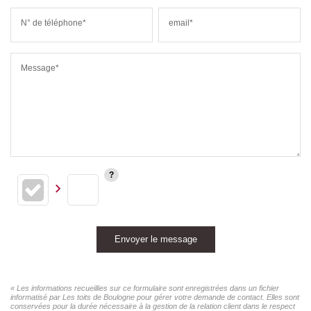
N° de téléphone*
email*
Message*
Envoyer le message
« Les informations recueillies sur ce formulaire sont enregistrées dans un fichier
informatisé par Les toits de Boulogne pour gérer votre demande de contact. Elles sont
conservées pour la durée nécessaire à la gestion de la relation client dans le respect