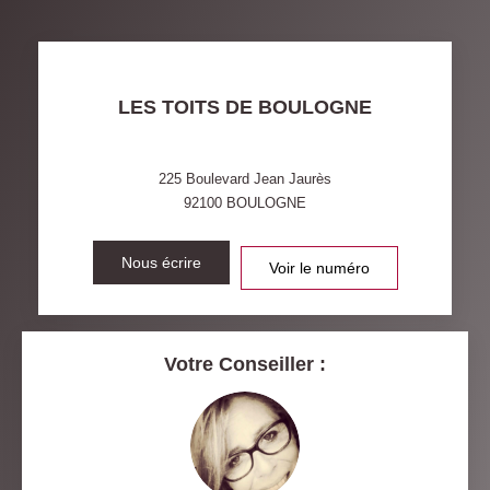
TAUX DE PROPRIÉTAIRES
TAUX D'HABITATION
TAXE FONCIÈRE
PART DES MÉNAGES SANS
LES TOITS DE BOULOGNE
VOITURE
DISTANCE DE L'AÉROPORT :
SUPERFICIE :
225 Boulevard Jean Jaurès
92100
BOULOGNE
RÉSULTATS DES LYCÉES
ECOLES ET CRÈCHES
RESTAURANTS ET CAFÉS
Nous écrire
COMMERCES
Voir le numéro
MÉDECINS
Votre Conseiller :