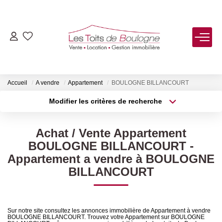
ACHETER
LOUER
Accueil
A vendre
Appartement
BOULOGNE BILLANCOURT
Modifier les critères de recherche
Type de transaction
Localisation
VENDRE
Acheter
Localisation
Achat / Vente Appartement
Type de bien
Estimer
Sélectionnez...
Surface min
BOULOGNE BILLANCOURT -
Biens Vendus
Appartement a vendre à BOULOGNE
Plus de critères
Budget max
BILLANCOURT
FAIRE GÉRER
Créer une alerte
Sur notre site consultez les annonces immobilière de Appartement à vendre
NOTRE AGENCE
BOULOGNE BILLANCOURT. Trouvez votre Appartement sur BOULOGNE