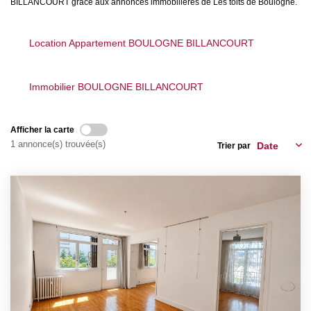
BILLANCOURT grâce aux annonces immobilières de Les toits de Boulogne.
Qui Sommes Nous
Location Appartement BOULOGNE BILLANCOURT
Nous Rejoindre
Nos Actualités
Immobilier BOULOGNE BILLANCOURT
Avis Clients
Afficher la carte
CONTACT
1 annonce(s) trouvée(s)
Trier par