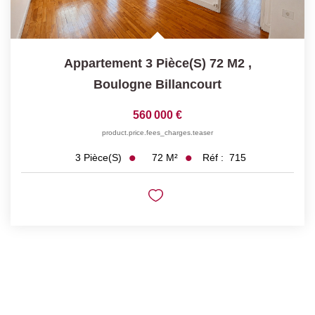
Appartement 3 Pièce(s) 72 M2
,
Boulogne Billancourt
560 000 €
product.price.fees_charges.teaser
72
M²
Réf :
715
3
Pièce(s)