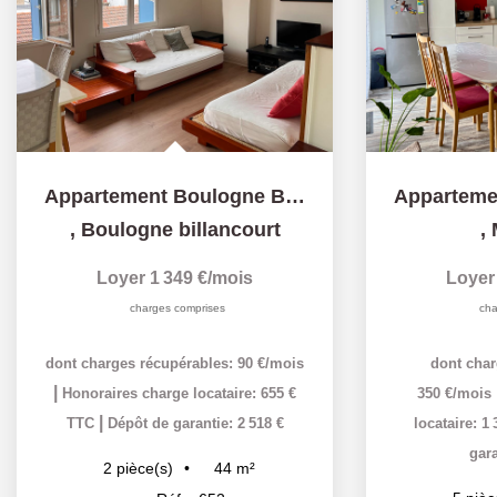
Appartement Boulogne Billancourt 2 pièce(s) 44 m2
,
Boulogne billancourt
,
Loyer 1 349 €/mois
Loyer
charges comprises
cha
dont charges récupérables: 90 €/mois
dont char
|
Honoraires charge locataire: 655 €
350 €/mois
|
TTC
Dépôt de garantie: 2 518 €
locataire: 1
gara
44
m²
2
pièce(s)