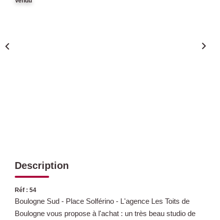
Vendu
Qui Sommes Nous
Nous Rejoindre
Nos Actualités
Avis Clients
CONTACT
Description
Réf : 54
Boulogne Sud - Place Solférino - L'agence Les Toits de
Boulogne vous propose à l'achat : un très beau studio de