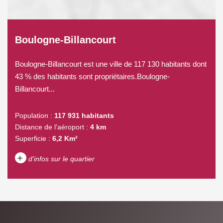
Boulogne-Billancourt
Boulogne-Billancourt est une ville de 117 130 habitants dont
43 % des habitants sont propriétaires.Boulogne-
Billancourt...
Population :
117 931 habitants
Distance de l'aéroport :
4 km
Superficie :
6,2 Km²
+
d'infos sur le quartier
DENSITÉ DE POPULATION
ENFANTS ET ADOLESCENTS
AGE MOYEN
REVENU MENSUEL PAR