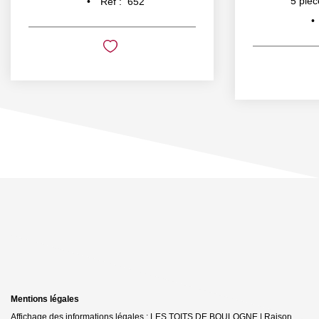
5
pièc
Réf :
652
Mentions légales
Affichage des informations légales : LES TOITS DE BOULOGNE | Raison