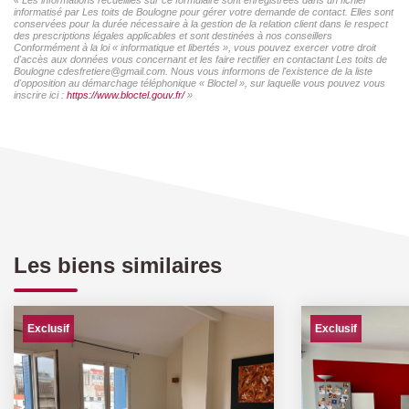
informatisé par Les toits de Boulogne pour gérer votre demande de contact. Elles sont
conservées pour la durée nécessaire à la gestion de la relation client dans le respect
des prescriptions légales applicables et sont destinées à nos conseillers
Conformément à la loi « informatique et libertés », vous pouvez exercer votre droit
d'accès aux données vous concernant et les faire rectifier en contactant Les toits de
Boulogne cdesfretiere@gmail.com. Nous vous informons de l'existence de la liste
d'opposition au démarchage téléphonique « Bloctel », sur laquelle vous pouvez vous
inscrire ici :
https://www.bloctel.gouv.fr/
»
Les biens similaires
Exclusif
Exclusif