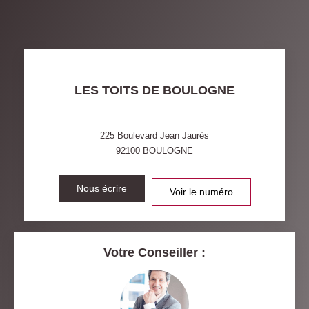
MÉNAGE
TAUX DE PROPRIÉTAIRES
TAUX D'HABITATION
TAXE FONCIÈRE
PART DES MÉNAGES SANS
LES TOITS DE BOULOGNE
VOITURE
DISTANCE DE L'AÉROPORT :
SUPERFICIE :
225 Boulevard Jean Jaurès
92100
BOULOGNE
RÉSULTATS DES LYCÉES
ECOLES ET CRÈCHES
RESTAURANTS ET CAFÉS
Nous écrire
COMMERCES
Voir le numéro
MÉDECINS
Votre Conseiller :