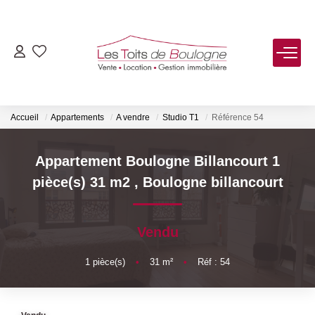
ACHETER
LOUER
Accueil
Appartements
A vendre
Studio T1
Référence 54
VENDRE
Appartement Boulogne Billancourt 1
pièce(s) 31 m2
,
Boulogne billancourt
Estimer
Biens Vendus
Vendu
FAIRE GÉRER
1
pièce(s)
•
31
m²
•
Réf : 54
NOTRE AGENCE