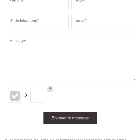
Prénom*
NOM*
N° de téléphone*
email*
Message*
Envoyer le message
« Les informations recueillies sur ce formulaire sont enregistrées dans un fichier