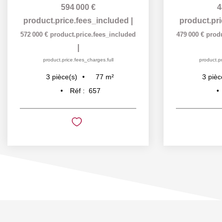
594 000 €
4
product.price.fees_included
|
product.pr
572 000 €
product.price.fees_included
479 000 €
prod
|
product.price.fees_charges.full
product.pr
77
m²
3
pièce(s)
3
pièc
Réf :
657