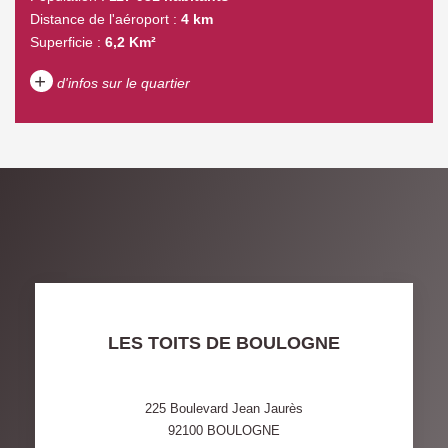
Distance de l'aéroport :
4 km
Superficie :
6,2 Km²
+
d'infos sur le quartier
DENSITÉ DE POPULATION
ENFANTS ET ADOLESCENTS
AGE MOYEN
REVENU MENSUEL PAR
MÉNAGE
TAUX DE PROPRIÉTAIRES
TAUX D'HABITATION
TAXE FONCIÈRE
PART DES MÉNAGES SANS
LES TOITS DE BOULOGNE
VOITURE
DISTANCE DE L'AÉROPORT :
SUPERFICIE :
225 Boulevard Jean Jaurès
92100
BOULOGNE
RÉSULTATS DES LYCÉES
ECOLES ET CRÈCHES