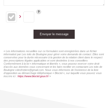
Envoyer le message
« Les informations recueillies sur ce formulaire sont enregistrées dans un fichier
informatisé par Les toits de Boulogne pour gérer votre demande de contact. Elles sont
conservées pour la durée nécessaire à la gestion de la relation client dans le respect
des prescriptions légales applicables et sont destinées à nos conseillers
Conformément à la loi « informatique et libertés », vous pouvez exercer votre droit
d'accès aux données vous concernant et les faire rectifier en contactant Les toits de
Boulogne cdesfretiere@gmail.com. Nous vous informons de l'existence de la liste
d'opposition au démarchage téléphonique « Bloctel », sur laquelle vous pouvez vous
inscrire ici :
https://www.bloctel.gouv.fr/
»