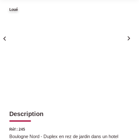
Loué
Qui Sommes Nous
Nous Rejoindre
Nos Actualités
Avis Clients
CONTACT
Description
Réf : 245
Boulogne Nord - Duplex en rez de jardin dans un hotel