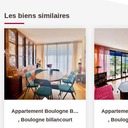
Les biens similaires
Appartement Boulogne Billancourt 4 pièce(s) 88m2
,
Boulogne billancourt
,
Boulog