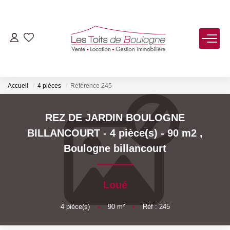
ACHETER
LOUER
Accueil
4 pièces
Référence 245
VENDRE
REZ DE JARDIN BOULOGNE
BILLANCOURT - 4 pièce(s) - 90 m2
,
Estimer
Boulogne billancourt
Biens Vendus
Loué
FAIRE GÉRER
4
pièce(s)
•
90
m²
•
Réf : 245
NOTRE AGENCE