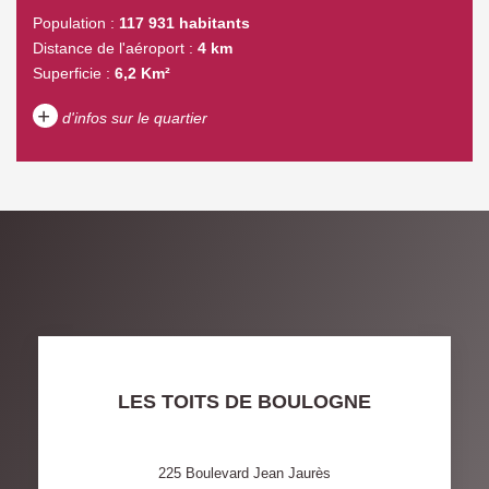
Population :
117 931 habitants
Distance de l'aéroport :
4 km
Superficie :
6,2 Km²
+
d'infos sur le quartier
DENSITÉ DE POPULATION
ENFANTS ET ADOLESCENTS
AGE MOYEN
REVENU MENSUEL PAR
MÉNAGE
TAUX DE PROPRIÉTAIRES
TAUX D'HABITATION
TAXE FONCIÈRE
PART DES MÉNAGES SANS
LES TOITS DE BOULOGNE
VOITURE
DISTANCE DE L'AÉROPORT :
SUPERFICIE :
225 Boulevard Jean Jaurès