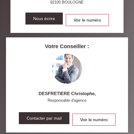
92100
BOULOGNE
RÉSULTATS DES LYCÉES
ECOLES ET CRÈCHES
RESTAURANTS ET CAFÉS
Nous écrire
COMMERCES
Voir le numéro
MÉDECINS
Votre Conseiller :
DESFRETIERE Christophe
,
Responsable d'agence
Contacter par mail
Voir le numéro