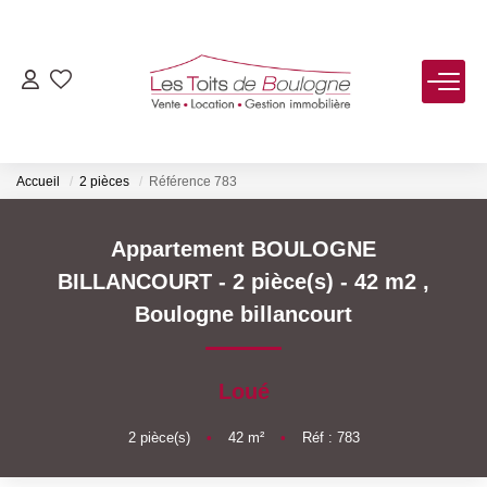
ACHETER
LOUER
Accueil
2 pièces
Référence 783
VENDRE
Appartement BOULOGNE
BILLANCOURT - 2 pièce(s) - 42 m2
,
Estimer
Boulogne billancourt
Biens Vendus
Loué
FAIRE GÉRER
2
pièce(s)
•
42
m²
•
Réf : 783
NOTRE AGENCE