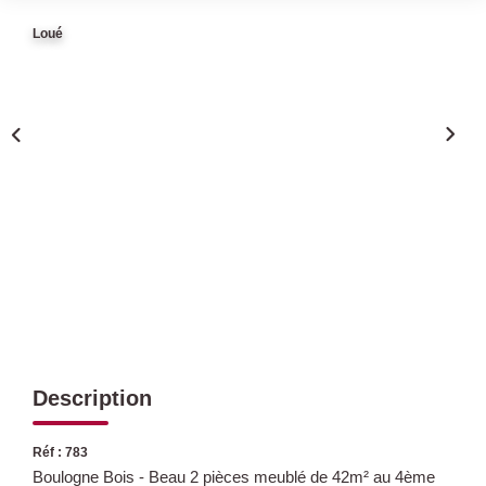
Loué
Qui Sommes Nous
Nous Rejoindre
Nos Actualités
Avis Clients
CONTACT
Description
Réf : 783
Boulogne Bois - Beau 2 pièces meublé de 42m² au 4ème