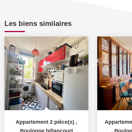
Les biens similaires
Appartement 2 pièce(s)
,
Boulogne billancourt
,
Boulog