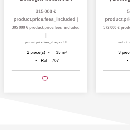
315 000 €
5
product.price.fees_included
|
product.pr
305 000 €
product.price.fees_included
572 000 €
prod
|
product.price.fees_charges.full
product.pr
35
m²
2
pièce(s)
3
pièc
Réf :
707