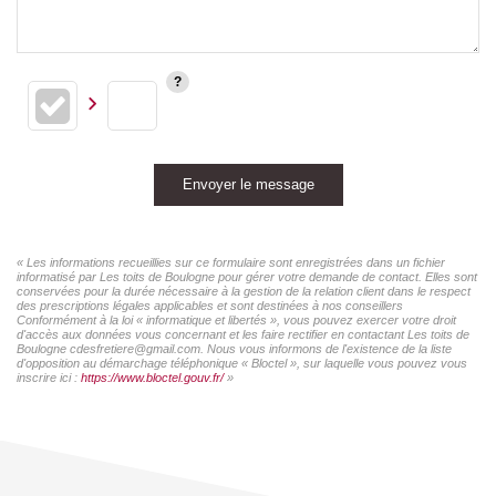
Envoyer le message
« Les informations recueillies sur ce formulaire sont enregistrées dans un fichier
informatisé par Les toits de Boulogne pour gérer votre demande de contact. Elles sont
conservées pour la durée nécessaire à la gestion de la relation client dans le respect
des prescriptions légales applicables et sont destinées à nos conseillers
Conformément à la loi « informatique et libertés », vous pouvez exercer votre droit
d'accès aux données vous concernant et les faire rectifier en contactant Les toits de
Boulogne cdesfretiere@gmail.com. Nous vous informons de l'existence de la liste
d'opposition au démarchage téléphonique « Bloctel », sur laquelle vous pouvez vous
inscrire ici :
https://www.bloctel.gouv.fr/
»