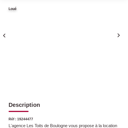
Loué
Qui Sommes Nous
Nous Rejoindre
Nos Actualités
Avis Clients
CONTACT
Description
Réf : 19244477
L'agence Les Toits de Boulogne vous propose à la location