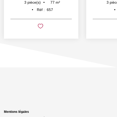
77
m²
3
pièce(s)
3
pièc
Réf :
657
Mentions légales