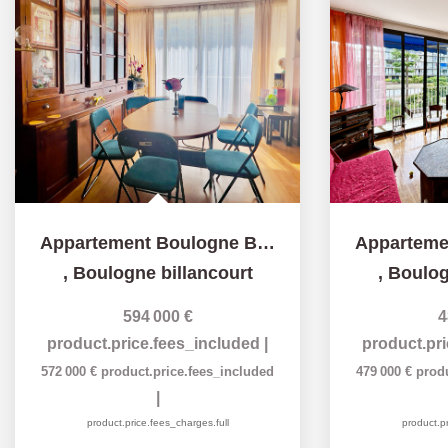
Appartement Boulogne Billancourt 4 pièce(s) 88m2
,
Boulogne billancourt
,
Boulog
594 000 €
4
product.price.fees_included
|
product.pr
572 000 €
product.price.fees_included
479 000 €
prod
|
product.price.fees_charges.full
product.pr