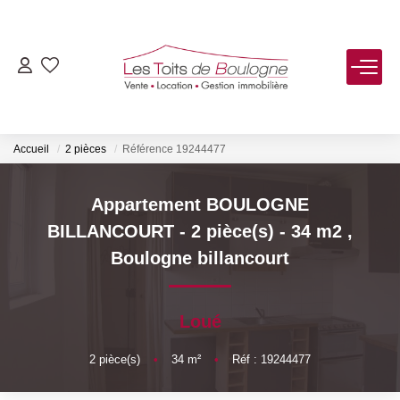
ACHETER
LOUER
Accueil
2 pièces
Référence 19244477
VENDRE
Appartement BOULOGNE
BILLANCOURT - 2 pièce(s) - 34 m2
,
Estimer
Boulogne billancourt
Biens Vendus
Loué
FAIRE GÉRER
2
pièce(s)
•
34
m²
•
Réf : 19244477
NOTRE AGENCE