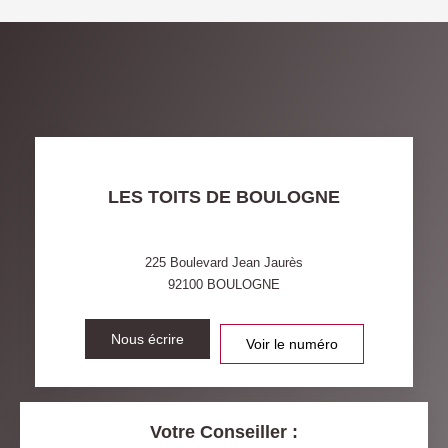
DENSITÉ DE POPULATION
ENFANTS ET ADOLESCENTS
AGE MOYEN
REVENU MENSUEL PAR
MÉNAGE
TAUX DE PROPRIÉTAIRES
TAUX D'HABITATION
TAXE FONCIÈRE
PART DES MÉNAGES SANS
LES TOITS DE BOULOGNE
VOITURE
DISTANCE DE L'AÉROPORT :
SUPERFICIE :
225 Boulevard Jean Jaurès
92100
BOULOGNE
RÉSULTATS DES LYCÉES
ECOLES ET CRÈCHES
RESTAURANTS ET CAFÉS
Nous écrire
COMMERCES
Voir le numéro
MÉDECINS
Votre Conseiller :