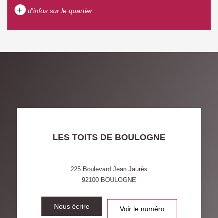
+
d'infos sur le quartier
DENSITÉ DE POPULATION
ENFANTS ET ADOLESCENTS
AGE MOYEN
REVENU MENSUEL PAR
MÉNAGE
TAUX DE PROPRIÉTAIRES
TAUX D'HABITATION
TAXE FONCIÈRE
PART DES MÉNAGES SANS
LES TOITS DE BOULOGNE
VOITURE
DISTANCE DE L'AÉROPORT :
SUPERFICIE :
225 Boulevard Jean Jaurès
92100
BOULOGNE
RÉSULTATS DES LYCÉES
ECOLES ET CRÈCHES
RESTAURANTS ET CAFÉS
Nous écrire
COMMERCES
Voir le numéro