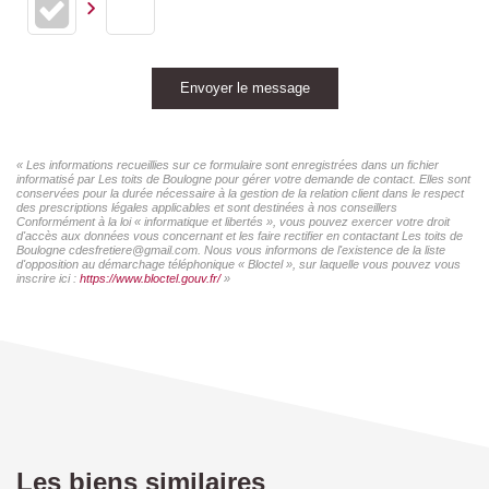
Envoyer le message
« Les informations recueillies sur ce formulaire sont enregistrées dans un fichier
informatisé par Les toits de Boulogne pour gérer votre demande de contact. Elles sont
conservées pour la durée nécessaire à la gestion de la relation client dans le respect
des prescriptions légales applicables et sont destinées à nos conseillers
Conformément à la loi « informatique et libertés », vous pouvez exercer votre droit
d'accès aux données vous concernant et les faire rectifier en contactant Les toits de
Boulogne cdesfretiere@gmail.com. Nous vous informons de l'existence de la liste
d'opposition au démarchage téléphonique « Bloctel », sur laquelle vous pouvez vous
inscrire ici :
https://www.bloctel.gouv.fr/
»
Les biens similaires