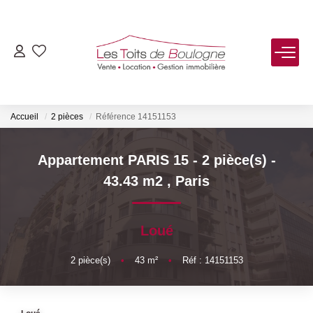
ACHETER
LOUER
Accueil
2 pièces
Référence 14151153
VENDRE
Appartement PARIS 15 - 2 pièce(s) -
43.43 m2
,
Paris
Estimer
Biens Vendus
Loué
FAIRE GÉRER
2
pièce(s)
•
43
m²
•
Réf : 14151153
NOTRE AGENCE