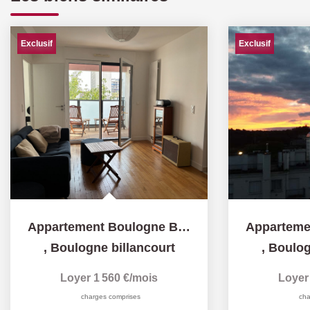
Exclusif
Exclusif
Appartement Boulogne Billancourt 2 pièce(s) 41 m2
,
Boulogne billancourt
,
Boulog
Loyer 1 560 €/mois
Loyer
charges comprises
cha