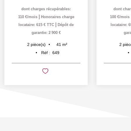
dont charges récupérables:
dont char
|
110 €/mois
Honoraires charge
100 €/mois
|
locataire: 615 € TTC
Dépôt de
locataire: 
garantie: 2 900 €
gara
41
m²
2
pièce(s)
2
pièc
Réf :
649