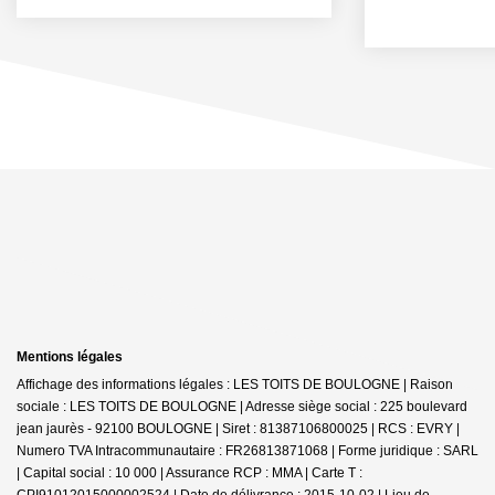
Mentions légales
Affichage des informations légales : LES TOITS DE BOULOGNE | Raison
sociale : LES TOITS DE BOULOGNE | Adresse siège social : 225 boulevard
jean jaurès - 92100 BOULOGNE | Siret : 81387106800025 | RCS : EVRY |
Numero TVA Intracommunautaire : FR26813871068 | Forme juridique : SARL
| Capital social : 10 000 | Assurance RCP : MMA |
Carte T :
CPI91012015000002524 | Date de délivrance : 2015-10-02 | Lieu de