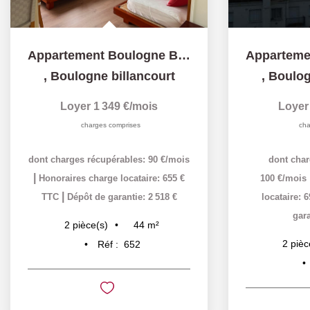
Appartement Boulogne Billancourt 2 pièce(s) 44 m2
,
Boulogne billancourt
,
Boulog
Loyer 1 349 €/mois
Loyer
charges comprises
cha
dont charges récupérables: 90 €/mois
dont char
|
Honoraires charge locataire: 655 €
100 €/mois
|
TTC
Dépôt de garantie: 2 518 €
locataire: 
gara
44
m²
2
pièce(s)
2
pièc
Réf :
652