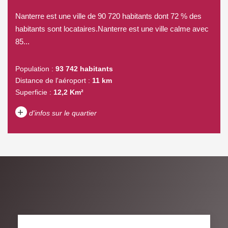
Nanterre est une ville de 90 720 habitants dont 72 % des
habitants sont locataires.Nanterre est une ville calme avec
85...
Population :
93 742 habitants
Distance de l'aéroport :
11 km
Superficie :
12,2 Km²
+
d'infos sur le quartier
DENSITÉ DE POPULATION
ENFANTS ET ADOLESCENTS
AGE MOYEN
REVENU MENSUEL PAR
MÉNAGE
TAUX DE PROPRIÉTAIRES
TAUX D'HABITATION