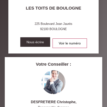
TAXE FONCIÈRE
PART DES MÉNAGES SANS
LES TOITS DE BOULOGNE
VOITURE
DISTANCE DE L'AÉROPORT :
SUPERFICIE :
225 Boulevard Jean Jaurès
92100
BOULOGNE
RÉSULTATS DES LYCÉES
ECOLES ET CRÈCHES
RESTAURANTS ET CAFÉS
Nous écrire
COMMERCES
Voir le numéro
MÉDECINS
Votre Conseiller :
DESFRETIERE Christophe
,