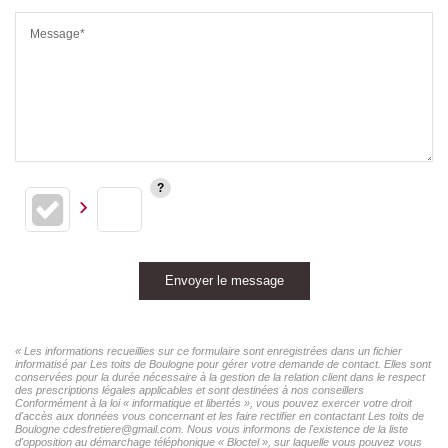
Message*
Envoyer le message
« Les informations recueillies sur ce formulaire sont enregistrées dans un fichier
informatisé par Les toits de Boulogne pour gérer votre demande de contact. Elles sont
conservées pour la durée nécessaire à la gestion de la relation client dans le respect
des prescriptions légales applicables et sont destinées à nos conseillers
Conformément à la loi « informatique et libertés », vous pouvez exercer votre droit
d'accès aux données vous concernant et les faire rectifier en contactant Les toits de
Boulogne cdesfretiere@gmail.com. Nous vous informons de l'existence de la liste
d'opposition au démarchage téléphonique « Bloctel », sur laquelle vous pouvez vous