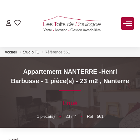
ACHETER
LOUER
Accueil
Studio T1
Référence 561
VENDRE
Appartement NANTERRE -Henri
Barbusse - 1 pièce(s) - 23 m2
,
Nanterre
Estimer
Biens Vendus
Loué
FAIRE GÉRER
1
pièce(s)
•
23
m²
•
Réf : 561
NOTRE AGENCE