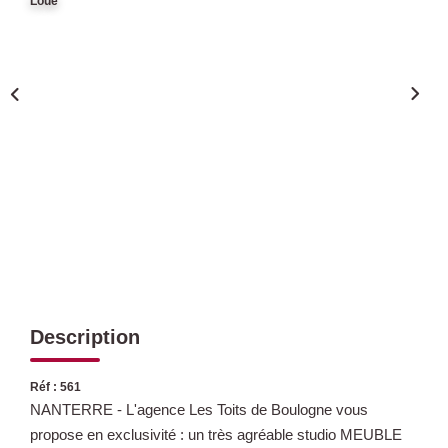
Loué
Qui Sommes Nous
Nous Rejoindre
Nos Actualités
Avis Clients
CONTACT
Description
Réf : 561
NANTERRE - L'agence Les Toits de Boulogne vous
propose en exclusivité : un très agréable studio MEUBLE