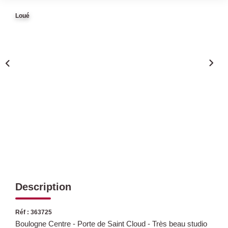
Loué
Qui Sommes Nous
Nous Rejoindre
Nos Actualités
Avis Clients
CONTACT
Description
Réf : 363725
Boulogne Centre - Porte de Saint Cloud - Très beau studio