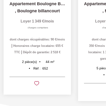
Appartement Boulogne Billancourt 2 pièce(s) 44 m2
,
Boulogne billancourt
,
Loyer 1 349 €/mois
Loyer
charges comprises
cha
dont charges récupérables: 90 €/mois
dont char
|
Honoraires charge locataire: 655 €
350 €/mois
|
TTC
Dépôt de garantie: 2 518 €
locataire: 1
gara
44
m²
2
pièce(s)
5
pièc
Réf :
652