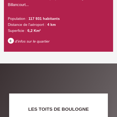
Billancourt...
Population :
117 931 habitants
Distance de l'aéroport :
4 km
Superficie :
6,2 Km²
+
d'infos sur le quartier
DENSITÉ DE POPULATION
ENFANTS ET ADOLESCENTS
AGE MOYEN
REVENU MENSUEL PAR
MÉNAGE
TAUX DE PROPRIÉTAIRES
TAUX D'HABITATION
TAXE FONCIÈRE
PART DES MÉNAGES SANS
LES TOITS DE BOULOGNE
VOITURE