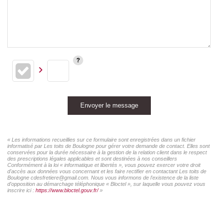
Envoyer le message
« Les informations recueillies sur ce formulaire sont enregistrées dans un fichier
informatisé par Les toits de Boulogne pour gérer votre demande de contact. Elles sont
conservées pour la durée nécessaire à la gestion de la relation client dans le respect
des prescriptions légales applicables et sont destinées à nos conseillers
Conformément à la loi « informatique et libertés », vous pouvez exercer votre droit
d'accès aux données vous concernant et les faire rectifier en contactant Les toits de
Boulogne cdesfretiere@gmail.com. Nous vous informons de l'existence de la liste
d'opposition au démarchage téléphonique « Bloctel », sur laquelle vous pouvez vous
inscrire ici :
https://www.bloctel.gouv.fr/
»