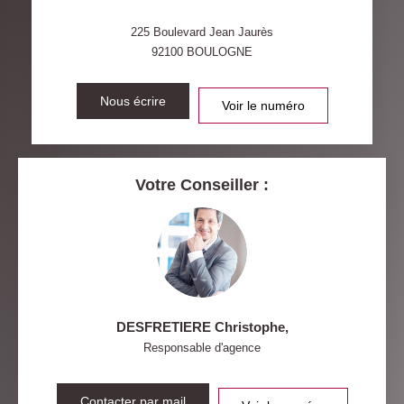
DISTANCE DE L'AÉROPORT :
SUPERFICIE :
225 Boulevard Jean Jaurès
92100
BOULOGNE
RÉSULTATS DES LYCÉES
ECOLES ET CRÈCHES
RESTAURANTS ET CAFÉS
Nous écrire
COMMERCES
Voir le numéro
MÉDECINS
Votre Conseiller :
DESFRETIERE Christophe
,
Responsable d'agence
Contacter par mail