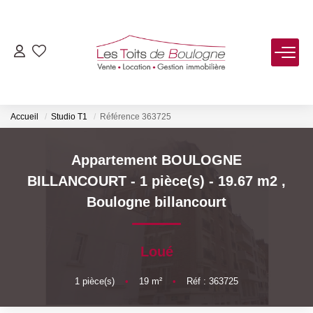
ACHETER
LOUER
Accueil
Studio T1
Référence 363725
VENDRE
Appartement BOULOGNE
BILLANCOURT - 1 pièce(s) - 19.67 m2
,
Estimer
Boulogne billancourt
Biens Vendus
Loué
FAIRE GÉRER
1
pièce(s)
•
19
m²
•
Réf : 363725
NOTRE AGENCE