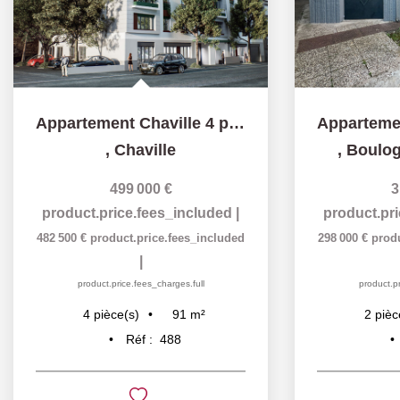
Appartement Chaville 4 pièce(s) 91 m2
,
Chaville
,
Boulog
499 000 €
3
product.price.fees_included
|
product.pr
482 500 €
product.price.fees_included
298 000 €
prod
|
product.price.fees_charges.full
product.pr
91
m²
4
pièce(s)
2
pièc
Réf :
488