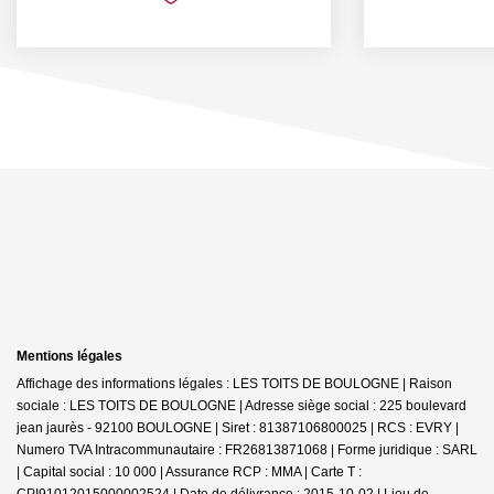
Mentions légales
Affichage des informations légales : LES TOITS DE BOULOGNE | Raison
sociale : LES TOITS DE BOULOGNE | Adresse siège social : 225 boulevard
jean jaurès - 92100 BOULOGNE | Siret : 81387106800025 | RCS : EVRY |
Numero TVA Intracommunautaire : FR26813871068 | Forme juridique : SARL
| Capital social : 10 000 | Assurance RCP : MMA |
Carte T :
CPI91012015000002524 | Date de délivrance : 2015-10-02 | Lieu de