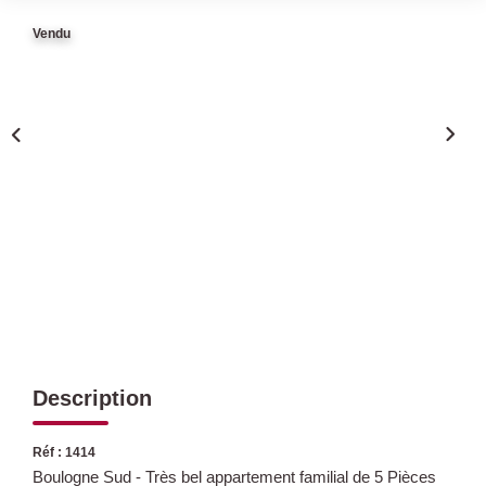
Vendu
Qui Sommes Nous
Nous Rejoindre
Nos Actualités
Avis Clients
CONTACT
Description
Réf : 1414
Boulogne Sud - Très bel appartement familial de 5 Pièces