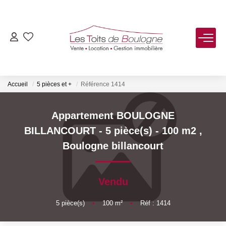
ACHETER
LOUER
Accueil
5 pièces et +
Référence 1414
VENDRE
Appartement BOULOGNE
BILLANCOURT - 5 pièce(s) - 100 m2
,
Estimer
Boulogne billancourt
Biens Vendus
Vendu
FAIRE GÉRER
5
pièce(s)
•
100
m²
•
Réf : 1414
NOTRE AGENCE