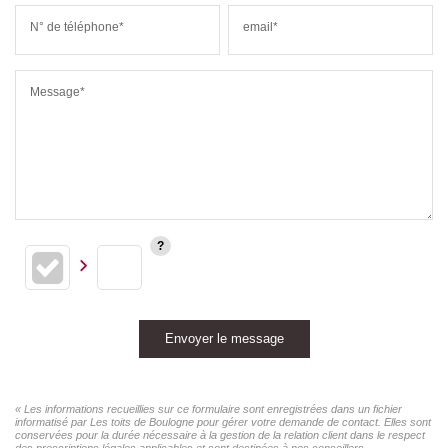
N° de téléphone*
email*
Message*
Envoyer le message
« Les informations recueillies sur ce formulaire sont enregistrées dans un fichier
informatisé par Les toits de Boulogne pour gérer votre demande de contact. Elles sont
conservées pour la durée nécessaire à la gestion de la relation client dans le respect
des prescriptions légales applicables et sont destinées à nos conseillers