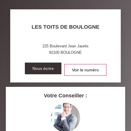
TAUX DE PROPRIÉTAIRES
TAUX D'HABITATION
TAXE FONCIÈRE
PART DES MÉNAGES SANS
LES TOITS DE BOULOGNE
VOITURE
DISTANCE DE L'AÉROPORT :
SUPERFICIE :
225 Boulevard Jean Jaurès
92100
BOULOGNE
RÉSULTATS DES LYCÉES
ECOLES ET CRÈCHES
RESTAURANTS ET CAFÉS
Nous écrire
COMMERCES
Voir le numéro
MÉDECINS
Votre Conseiller :