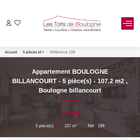
ACHETER
LOUER
Accueil
5 pièces et +
Référence 199
VENDRE
Appartement BOULOGNE
BILLANCOURT - 5 pièce(s) - 107.2 m2
,
Estimer
Boulogne billancourt
Biens Vendus
Vendu
FAIRE GÉRER
5
pièce(s)
•
107
m²
•
Réf : 199
NOTRE AGENCE