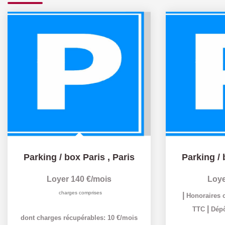
Parking / box Paris
,
Paris
Parking / 
Loyer 140 €/mois
Loye
charges comprises
|
Honoraires c
|
TTC
Dépô
dont charges récupérables: 10 €/mois