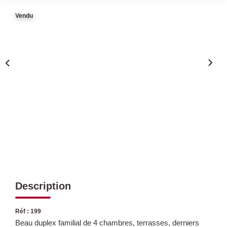
Vendu
Qui Sommes Nous
Nous Rejoindre
Nos Actualités
Avis Clients
CONTACT
Description
Réf : 199
Beau duplex familial de 4 chambres, terrasses, derniers