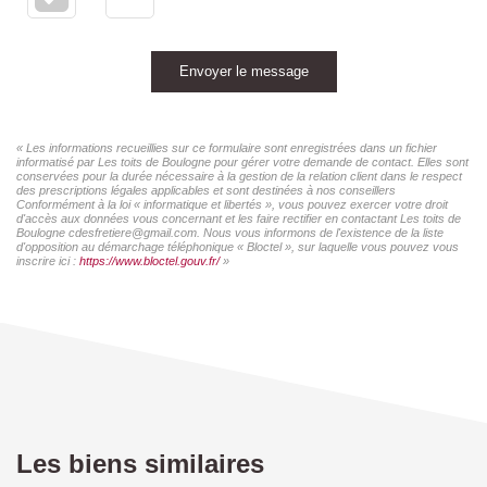
Envoyer le message
« Les informations recueillies sur ce formulaire sont enregistrées dans un fichier
informatisé par Les toits de Boulogne pour gérer votre demande de contact. Elles sont
conservées pour la durée nécessaire à la gestion de la relation client dans le respect
des prescriptions légales applicables et sont destinées à nos conseillers
Conformément à la loi « informatique et libertés », vous pouvez exercer votre droit
d'accès aux données vous concernant et les faire rectifier en contactant Les toits de
Boulogne cdesfretiere@gmail.com. Nous vous informons de l'existence de la liste
d'opposition au démarchage téléphonique « Bloctel », sur laquelle vous pouvez vous
inscrire ici :
https://www.bloctel.gouv.fr/
»
Les biens similaires