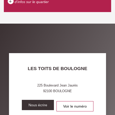
+
d'infos sur le quartier
DENSITÉ DE POPULATION
ENFANTS ET ADOLESCENTS
AGE MOYEN
REVENU MENSUEL PAR
MÉNAGE
TAUX DE PROPRIÉTAIRES
TAUX D'HABITATION
TAXE FONCIÈRE
PART DES MÉNAGES SANS
LES TOITS DE BOULOGNE
VOITURE
DISTANCE DE L'AÉROPORT :
SUPERFICIE :
225 Boulevard Jean Jaurès
92100
BOULOGNE
RÉSULTATS DES LYCÉES
ECOLES ET CRÈCHES
RESTAURANTS ET CAFÉS
Nous écrire
COMMERCES
Voir le numéro