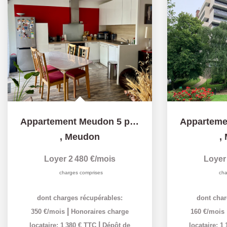
Appartement Meudon 5 pièce(s) 92 m2
,
Meudon
,
Loyer 2 480 €/mois
Loyer
charges comprises
cha
dont charges récupérables:
dont char
|
350 €/mois
Honoraires charge
160 €/mois
|
locataire: 1 380 € TTC
Dépôt de
locataire: 1