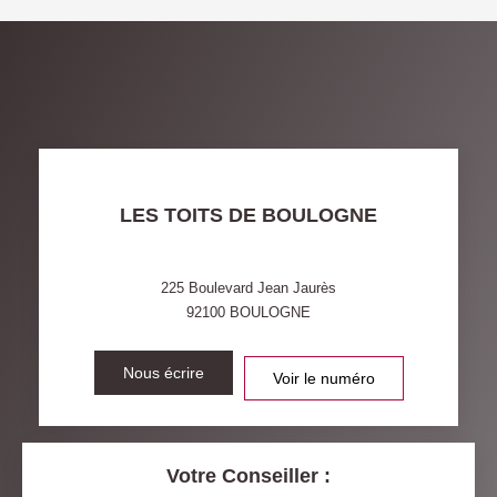
DENSITÉ DE POPULATION
ENFANTS ET ADOLESCENTS
AGE MOYEN
REVENU MENSUEL PAR
MÉNAGE
TAUX DE PROPRIÉTAIRES
TAUX D'HABITATION
TAXE FONCIÈRE
PART DES MÉNAGES SANS
LES TOITS DE BOULOGNE
VOITURE
DISTANCE DE L'AÉROPORT :
SUPERFICIE :
225 Boulevard Jean Jaurès
92100
BOULOGNE
RÉSULTATS DES LYCÉES
ECOLES ET CRÈCHES
RESTAURANTS ET CAFÉS
Nous écrire
COMMERCES
Voir le numéro
MÉDECINS
Votre Conseiller :