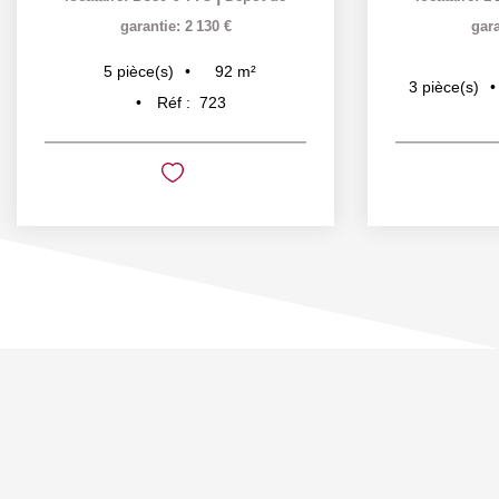
garantie: 2 130 €
gara
92
m²
5
pièce(s)
3
pièce(s)
Réf :
723