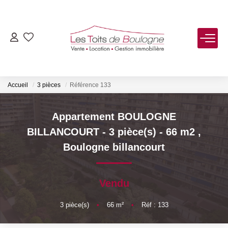
ACHETER
LOUER
Accueil
3 pièces
Référence 133
VENDRE
Appartement BOULOGNE
BILLANCOURT - 3 pièce(s) - 66 m2
,
Estimer
Boulogne billancourt
Biens Vendus
Vendu
FAIRE GÉRER
3
pièce(s)
•
66
m²
•
Réf : 133
NOTRE AGENCE