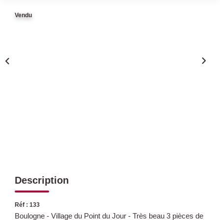
Vendu
Qui Sommes Nous
Nous Rejoindre
Nos Actualités
Avis Clients
CONTACT
Description
Réf : 133
Boulogne - Village du Point du Jour - Très beau 3 pièces de