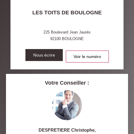
TAXE FONCIÈRE
PART DES MÉNAGES SANS
LES TOITS DE BOULOGNE
VOITURE
DISTANCE DE L'AÉROPORT :
SUPERFICIE :
225 Boulevard Jean Jaurès
92100
BOULOGNE
RÉSULTATS DES LYCÉES
ECOLES ET CRÈCHES
RESTAURANTS ET CAFÉS
Nous écrire
COMMERCES
Voir le numéro
MÉDECINS
Votre Conseiller :
DESFRETIERE Christophe
,