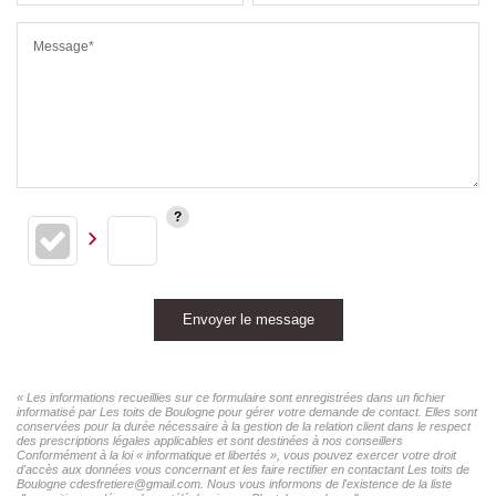
Message*
Envoyer le message
« Les informations recueillies sur ce formulaire sont enregistrées dans un fichier
informatisé par Les toits de Boulogne pour gérer votre demande de contact. Elles sont
conservées pour la durée nécessaire à la gestion de la relation client dans le respect
des prescriptions légales applicables et sont destinées à nos conseillers
Conformément à la loi « informatique et libertés », vous pouvez exercer votre droit
d'accès aux données vous concernant et les faire rectifier en contactant Les toits de
Boulogne cdesfretiere@gmail.com. Nous vous informons de l'existence de la liste