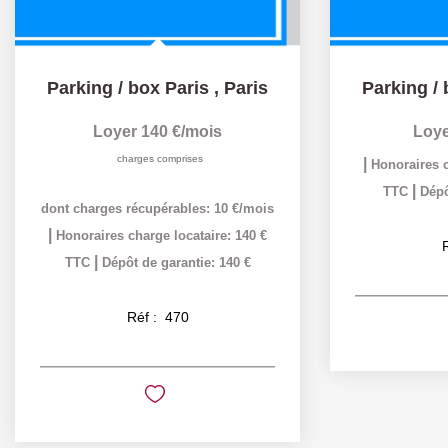
Parking / box Paris
,
Paris
Parking / 
Loyer 140 €/mois
Loye
charges comprises
|
Honoraires c
|
TTC
Dépô
dont charges récupérables: 10 €/mois
|
Honoraires charge locataire: 140 €
|
TTC
Dépôt de garantie: 140 €
Réf :
470