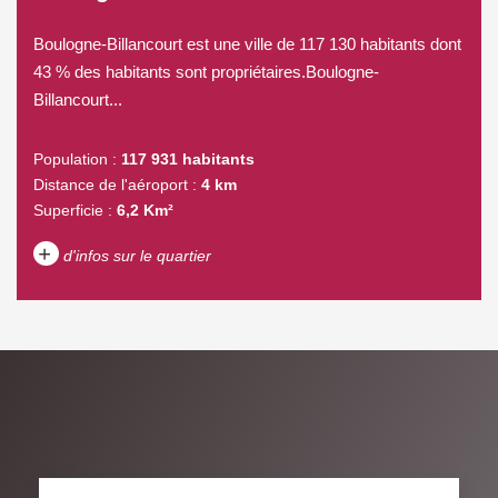
Boulogne-Billancourt est une ville de 117 130 habitants dont
43 % des habitants sont propriétaires.Boulogne-
Billancourt...
Population :
117 931 habitants
Distance de l'aéroport :
4 km
Superficie :
6,2 Km²
+
d'infos sur le quartier
DENSITÉ DE POPULATION
ENFANTS ET ADOLESCENTS
AGE MOYEN
REVENU MENSUEL PAR
MÉNAGE
TAUX DE PROPRIÉTAIRES
TAUX D'HABITATION