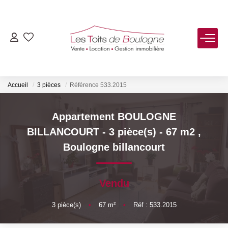
ACHETER
LOUER
Accueil
3 pièces
Référence 533.2015
VENDRE
Appartement BOULOGNE
BILLANCOURT - 3 pièce(s) - 67 m2
,
Estimer
Boulogne billancourt
Biens Vendus
Vendu
FAIRE GÉRER
3
pièce(s)
•
67
m²
•
Réf : 533.2015
NOTRE AGENCE