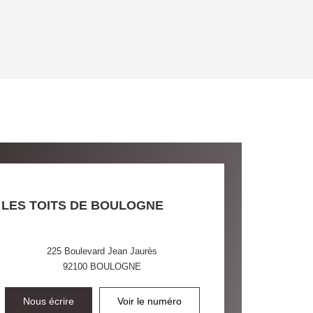
OYEN
'HABITATION
CE DE L'AÉROPORT :
 ET CRÈCHES
LES TOITS DE BOULOGNE
INS
225 Boulevard Jean Jaurès
92100
BOULOGNE
Nous écrire
Voir le numéro