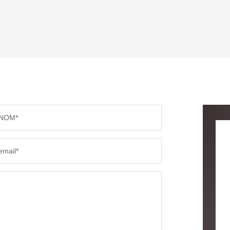
ENFANTS ET ADOLESCENTS
AGE M
TAUX DE PROPRIÉTAIRES
TAUX D
PART DES MÉNAGES SANS VOITURE
DISTAN
NOM*
RÉSULTATS DES LYCÉES
ECOLES
email*
COMMERCES
MÉDEC