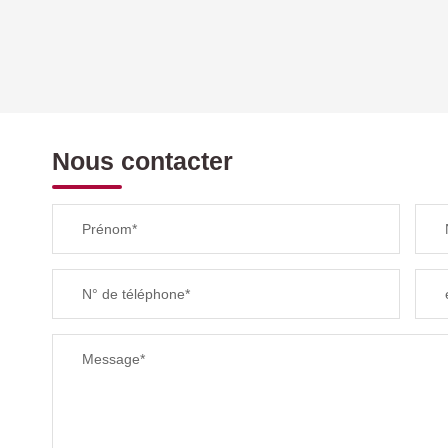
DENSITÉ DE POPULATION
REVENU MENSUEL PAR MÉNAGE
Nous contacter
TAXE FONCIÈRE
Prénom*
SUPERFICIE :
N° de téléphone*
RESTAURANTS ET CAFÉS
Message*