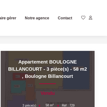
aire gérer
Notre agence
Contact
Appartement BOULOGNE
BILLANCOURT - 3 pièce(s) - 58 m2
,
Boulogne Billancourt
Vendu
58
m²
3
pièce(s)
Réf :
729