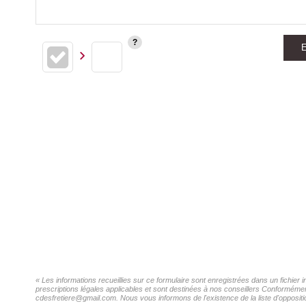
E
« Les informations recueillies sur ce formulaire sont enregistrées dans un fichier
prescriptions légales applicables et sont destinées à nos conseillers Conformément
cdesfretiere@gmail.com. Nous vous informons de l'existence de la liste d'oppositi