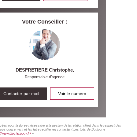
Votre Conseiller :
DESFRETIERE Christophe
,
Responsable d'agence
Contacter par mail
Voir le numéro
ées pour la durée nécessaire à la gestion de la relation client dans le respect des
us concernant et les faire rectifier en contactant Les toits de Boulogne
//www.bloctel.gouv.fr/
»