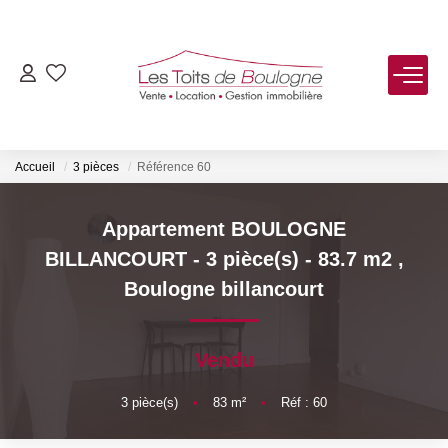
ACHETER
LOUER
Accueil
3 pièces
Référence 60
VENDRE
Appartement BOULOGNE
BILLANCOURT - 3 pièce(s) - 83.7 m2
,
Estimer
Boulogne billancourt
Biens Vendus
Vendu
FAIRE GÉRER
3
pièce(s)
•
83
m²
•
Réf : 60
NOTRE AGENCE