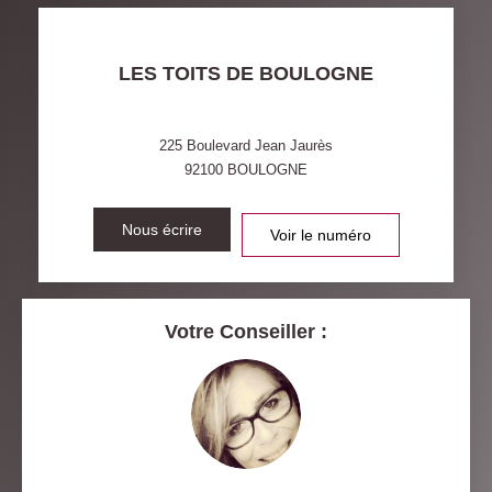
TAXE FONCIÈRE
PART DES MÉNAGES SANS
LES TOITS DE BOULOGNE
VOITURE
DISTANCE DE L'AÉROPORT :
SUPERFICIE :
225 Boulevard Jean Jaurès
92100
BOULOGNE
RÉSULTATS DES LYCÉES
ECOLES ET CRÈCHES
RESTAURANTS ET CAFÉS
Nous écrire
COMMERCES
Voir le numéro
MÉDECINS
Votre Conseiller :