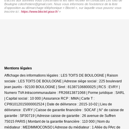
d'accès aux données vous concernant et les faire rectifier en contactant Les toits de
Boulogne cdesfretiere@gmail.com. Nous vous informons de l'existence de la liste
d'opposition au démarchage téléphonique « Bloctel », sur laquelle vous pouvez vous
inscrire ici :
https://www.bloctel.gouv.fr/
»
Mentions légales
Affichage des informations légales : LES TOITS DE BOULOGNE | Raison
sociale : LES TOITS DE BOULOGNE | Adresse siège social : 225 boulevard
jean jaurès - 92100 BOULOGNE | Siret : 81387106800025 | RCS : EVRY |
Numero TVA Intracommunautaire : FR26813871068 | Forme juridique : SARL
| Capital social : 10 000 | Assurance RCP : MMA |
Carte T :
CPI91012015000002524 | Date de délivrance : 2015-10-02 | Lieu de
délivrance : EVRY | Caisse de garantie financière : SOCAF. | N° de caisse de
garantie : SP30719 | Adresse caisse de garantie : 26 avenue de Suffren
75015 PARIS | Montant de la garantie financière : 110 000 | Nom du
médiateur : MEDIMMOCONSO | Adresse du médiateur : 1 Allée du PArc de