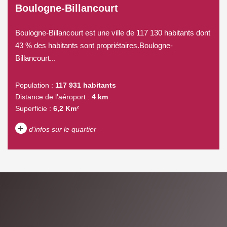
Boulogne-Billancourt
Boulogne-Billancourt est une ville de 117 130 habitants dont
43 % des habitants sont propriétaires.Boulogne-
Billancourt...
Population :
117 931 habitants
Distance de l'aéroport :
4 km
Superficie :
6,2 Km²
+
d'infos sur le quartier
DENSITÉ DE POPULATION
ENFANTS ET ADOLESCENTS
AGE MOYEN
REVENU MENSUEL PAR
MÉNAGE
TAUX DE PROPRIÉTAIRES
TAUX D'HABITATION