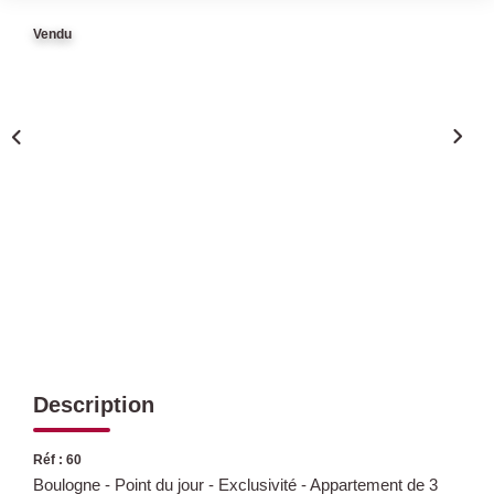
Vendu
Qui Sommes Nous
Nous Rejoindre
Nos Actualités
Avis Clients
CONTACT
Description
Réf : 60
Boulogne - Point du jour - Exclusivité - Appartement de 3