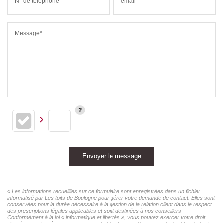
N° de téléphone*
email*
Message*
Envoyer le message
« Les informations recueillies sur ce formulaire sont enregistrées dans un fichier
informatisé par Les toits de Boulogne pour gérer votre demande de contact. Elles sont
conservées pour la durée nécessaire à la gestion de la relation client dans le respect
des prescriptions légales applicables et sont destinées à nos conseillers
Conformément à la loi « informatique et libertés », vous pouvez exercer votre droit