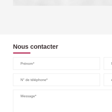
DENSITÉ DE POPULATION
REVENU MENSUEL PAR MÉNAGE
Nous contacter
TAXE FONCIÈRE
Prénom*
SUPERFICIE :
N° de téléphone*
RESTAURANTS ET CAFÉS
Message*