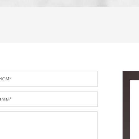
ENFANTS ET ADOLESCENTS
AGE M
TAUX DE PROPRIÉTAIRES
TAUX D
PART DES MÉNAGES SANS VOITURE
DISTAN
NOM*
RÉSULTATS DES LYCÉES
ECOLES
email*
COMMERCES
MÉDEC