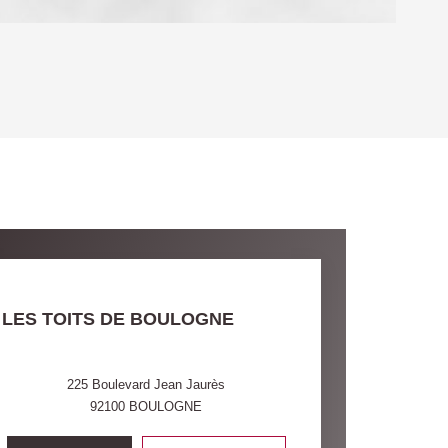
OYEN
'HABITATION
CE DE L'AÉROPORT :
 ET CRÈCHES
LES TOITS DE BOULOGNE
INS
225 Boulevard Jean Jaurès
92100
BOULOGNE