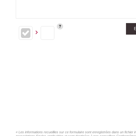
E
« Les informations recueillies sur ce formulaire sont enregistrées dans un fichier