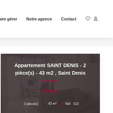
aire gérer
Notre agence
Contact
Appartement SAINT DENIS - 2
pièce(s) - 43 m2
,
Saint Denis
Vendu
43
m²
2
pièce(s)
Réf :
523