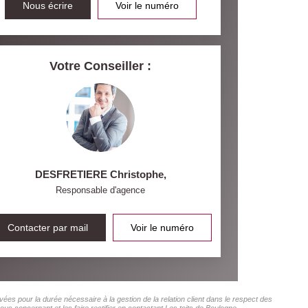
Nous écrire
Voir le numéro
Votre Conseiller :
DESFRETIERE Christophe
,
Responsable d'agence
Contacter par mail
Voir le numéro
ées pour la durée nécessaire à la gestion de la relation client dans le respect des