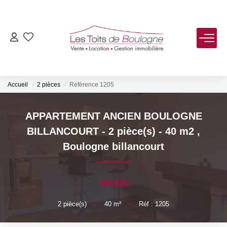
ACHETER
LOUER
Accueil
2 pièces
Référence 1205
VENDRE
APPARTEMENT ANCIEN BOULOGNE
BILLANCOURT - 2 pièce(s) - 40 m2
,
Estimer
Boulogne billancourt
Biens Vendus
Vendu
FAIRE GÉRER
2
pièce(s)
•
40
m²
•
Réf : 1205
NOTRE AGENCE