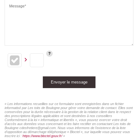
Message*
Envoyer le message
« Les informations recueillies sur ce formulaire sont enregistrées dans un fichier
informatisé par Les toits de Boulogne pour gérer votre demande de contact. Elles sont
conservées pour la durée nécessaire à la gestion de la relation client dans le respect
des prescriptions légales applicables et sont destinées à nos conseillers
Conformément à la loi « informatique et libertés », vous pouvez exercer votre droit
d'accès aux données vous concernant et les faire rectifier en contactant Les toits de
Boulogne cdesfretiere@gmail.com. Nous vous informons de l'existence de la liste
d'opposition au démarchage téléphonique « Bloctel », sur laquelle vous pouvez vous
inscrire ici :
https://www.bloctel.gouv.fr/
»