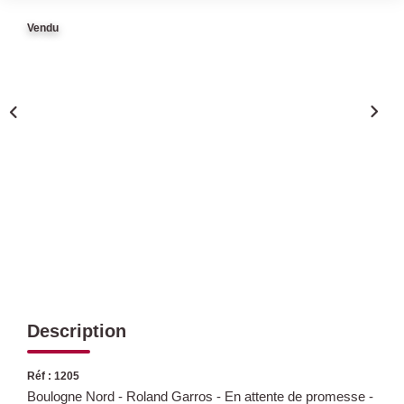
Vendu
Qui Sommes Nous
Nous Rejoindre
Nos Actualités
Avis Clients
CONTACT
Description
Réf : 1205
Boulogne Nord - Roland Garros - En attente de promesse -