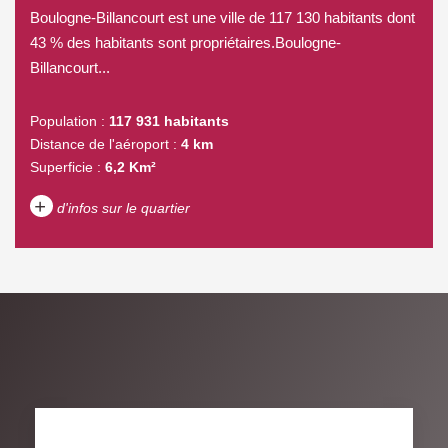
Boulogne-Billancourt est une ville de 117 130 habitants dont
43 % des habitants sont propriétaires.Boulogne-
Billancourt...
Population :
117 931 habitants
Distance de l'aéroport :
4 km
Superficie :
6,2 Km²
+
d'infos sur le quartier
DENSITÉ DE POPULATION
ENFANTS ET ADOLESCENTS
AGE MOYEN
REVENU MENSUEL PAR
MÉNAGE
TAUX DE PROPRIÉTAIRES
TAUX D'HABITATION
TAXE FONCIÈRE
PART DES MÉNAGES SANS