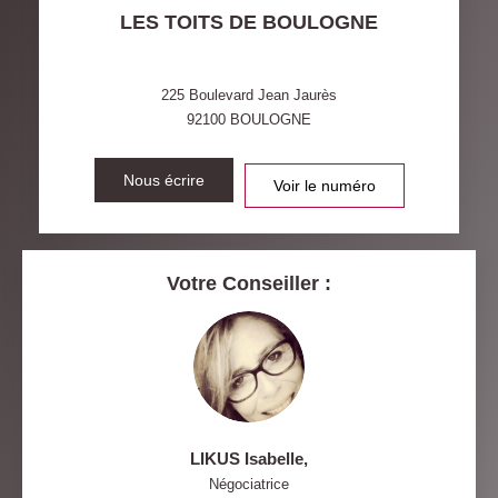
LES TOITS DE BOULOGNE
VOITURE
DISTANCE DE L'AÉROPORT :
SUPERFICIE :
225 Boulevard Jean Jaurès
92100
BOULOGNE
RÉSULTATS DES LYCÉES
ECOLES ET CRÈCHES
RESTAURANTS ET CAFÉS
Nous écrire
COMMERCES
Voir le numéro
MÉDECINS
Votre Conseiller :
LIKUS Isabelle
,
Négociatrice