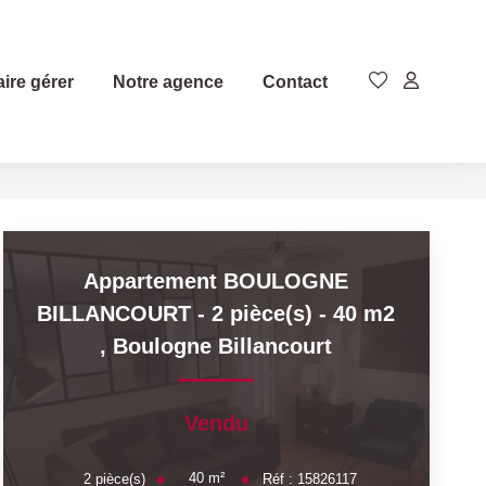
aire gérer
Notre agence
Contact
Appartement BOULOGNE
BILLANCOURT - 2 pièce(s) - 40 m2
,
Boulogne Billancourt
Vendu
40
m²
2
pièce(s)
Réf :
15826117