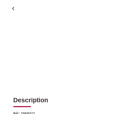
Description
Réf : 15826117