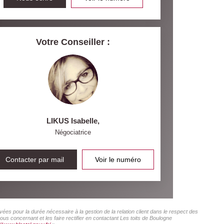
Votre Conseiller :
LIKUS Isabelle
,
Négociatrice
Contacter par mail
Voir le numéro
ées pour la durée nécessaire à la gestion de la relation client dans le respect des
us concernant et les faire rectifier en contactant Les toits de Boulogne