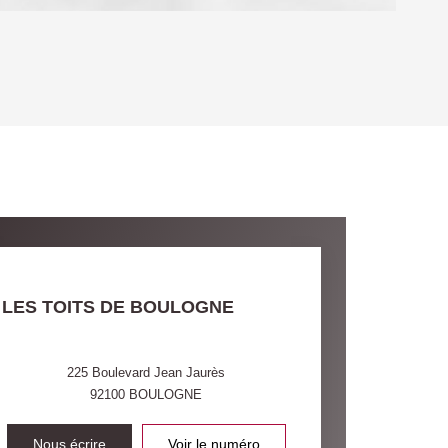
OYEN
'HABITATION
CE DE L'AÉROPORT :
 ET CRÈCHES
LES TOITS DE BOULOGNE
INS
225 Boulevard Jean Jaurès
92100
BOULOGNE
Nous écrire
Voir le numéro