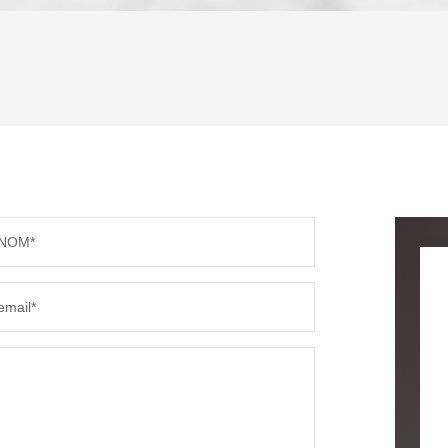
ENFANTS ET ADOLESCENTS
AGE M
TAUX DE PROPRIÉTAIRES
TAUX D
PART DES MÉNAGES SANS VOITURE
DISTAN
NOM*
RÉSULTATS DES LYCÉES
ECOLES
email*
COMMERCES
MÉDEC