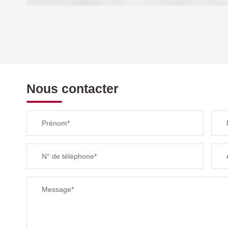
DENSITÉ DE POPULATION
REVENU MENSUEL PAR MÉNAGE
Nous contacter
TAXE FONCIÈRE
Prénom*
SUPERFICIE :
N° de téléphone*
RESTAURANTS ET CAFÉS
Message*