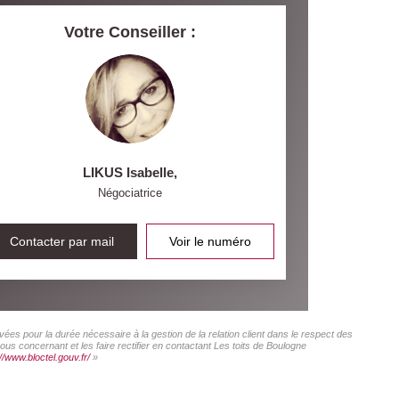
Votre Conseiller :
LIKUS Isabelle
,
Négociatrice
Contacter par mail
Voir le numéro
ées pour la durée nécessaire à la gestion de la relation client dans le respect des
us concernant et les faire rectifier en contactant Les toits de Boulogne
//www.bloctel.gouv.fr/
»