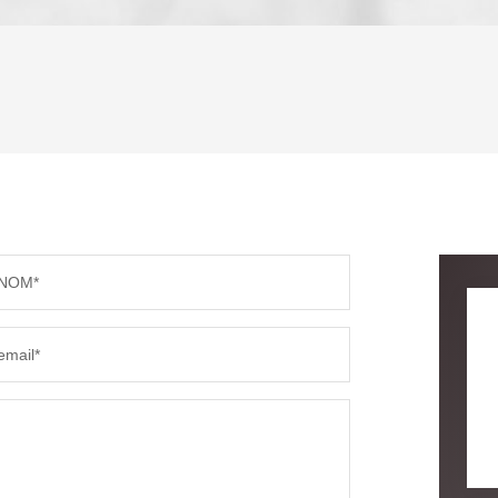
ENFANTS ET ADOLESCENTS
AGE M
TAUX DE PROPRIÉTAIRES
TAUX D
PART DES MÉNAGES SANS VOITURE
DISTAN
NOM*
RÉSULTATS DES LYCÉES
ECOLES
email*
COMMERCES
MÉDEC