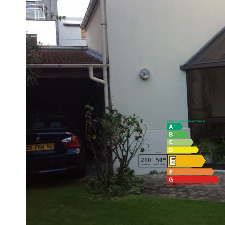
Boulogne - Proximité des "" Passages "" - Maison début de si
manger de 53m² - Cuisine indépendante équipée donnant sur t
Deux salles de bains - Sous/sol total - Très bon état - Beauco
d'agrandissement ) - L'Immobilière de Boulogne - 225 bld jea
** €1 795 000
honoraires inclus
|
|
€1 745 000
hors honoraires
Honoraires : 2.8
Diagnostics énergétiques