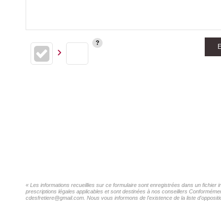
E
« Les informations recueillies sur ce formulaire sont enregistrées dans un fichier
prescriptions légales applicables et sont destinées à nos conseillers Conformément
cdesfretiere@gmail.com. Nous vous informons de l'existence de la liste d'oppositi