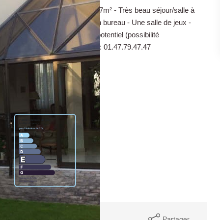
ècle de 198m² avec jardin de 77m² - Très beau séjour/salle à
errasse - Trois chambres - Un bureau - Une salle de jeux -
up de charme - Garage - Fort potentiel (possibilité
n-jaurès - 92100 Boulogne - Tel : 01.47.79.47.47
7% TTC à la charge de l'acquéreur
Partager