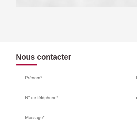
DENSITÉ DE POPULATION
REVENU MENSUEL PAR MÉNAGE
Nous contacter
TAXE FONCIÈRE
Prénom*
SUPERFICIE :
N° de téléphone*
RESTAURANTS ET CAFÉS
Message*