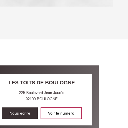
OYEN
'HABITATION
CE DE L'AÉROPORT :
 ET CRÈCHES
LES TOITS DE BOULOGNE
225 Boulevard Jean Jaurès
92100
BOULOGNE
INS
Nous écrire
Voir le numéro