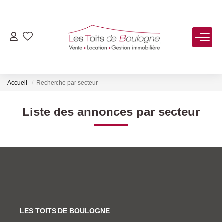
ACHETER
LOUER
Accueil
Recherche par secteur
VENDRE
Liste des annonces par secteur
Estimer
Biens Vendus
FAIRE GÉRER
LES TOITS DE BOULOGNE
NOTRE AGENCE