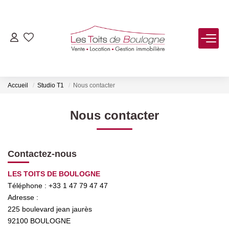
ACHETER
LOUER
Accueil
Studio T1
Nous contacter
VENDRE
Nous contacter
Estimer
Contactez-nous
Biens Vendus
LES TOITS DE BOULOGNE
Téléphone :
+33 1 47 79 47 47
FAIRE GÉRER
Adresse :
225 boulevard jean jaurès
NOTRE AGENCE
92100
BOULOGNE