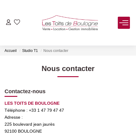
ACHETER
LOUER
Accueil
Studio T1
Nous contacter
VENDRE
Nous contacter
Estimer
Contactez-nous
Biens Vendus
LES TOITS DE BOULOGNE
Téléphone :
+33 1 47 79 47 47
FAIRE GÉRER
Adresse :
225 boulevard jean jaurès
NOTRE AGENCE
92100
BOULOGNE